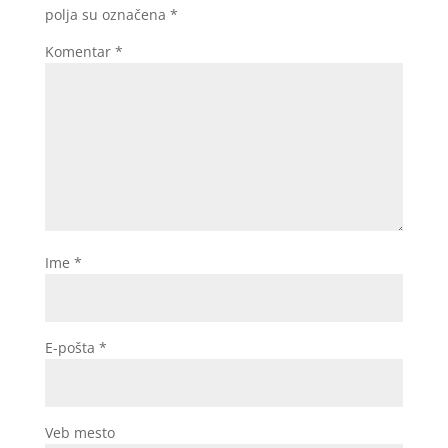
polja su označena
*
Komentar
*
Ime
*
E-pošta
*
Veb mesto