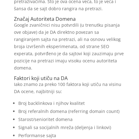
pretraživačima. Što je ova ocena veća, to je veća i
šansa da se sajt dobro rangira na pretrazi.
Značaj Autoriteta Domena
Google zvaničnici nisu potvrdili (u trenutku pisanja
ove objave) da je DA direktno povezan sa
rangiranjem sajta na pretrazi, ali na osnovu velikog
broja izvršenih eksperimenata, od strane SEO
experata, potvrđeno je da sajtovi koji zauzimaju prve
pozicije na pretrazi imaju visoku ocenu autoriteta
domena.
Faktori koji utiču na DA
Iako znamo za preko 100 faktora koji utiču na visinu
DA ocene, najbitniji su:
Broj backlinkova i njihov kvalitet
Broj referalnih domena (referring domain count)
Starost/senioritet domena
Signali sa socijalnih mreža (deljenja i linkovi)
Performanse sajta