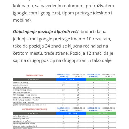
kolonama, sa navedenim datumom, pretraživačem
(google.com i google.rs), tipom pretrage (desktop i
mobilna).
Objašnjenje pozicija ključnih reči
: budući da na
jednoj strani google pretrage imamo 10 rezultata,
tako da pozicija 24 znači se ključna reč nalazi na
četrtom mestu, treće strane. Pozicija 12 znači da je
sajt na drugoj poziciji na drugoj strani, i tako dalje.