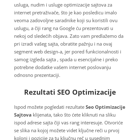
usluga, nudim i usluge optimizacije sajtova za
internet pretraživače, što je kao posledicu imalo
veoma zadovoljne saradnike koji su koristili ovu
uslugu, a čiji rang na Google ću prezentovati u
nekoj od sledećih objava. Zato vam predlažemo da
pri izradi vašeg sajta, obratite pažnju i na ovaj
segment web design-a, jer pored funkcionalnosti i
samog izgleda sajta , spada u esencijalne i preko
potrebne dodatke vašem internet poslovanju
odnosno prezentaciji.
Rezultati SEO Optimizacije
Ispod možete pogledati rezultate
Seo Optimizacije
Sajtova
klijenata, tako što ćete kliknuti na sliku
ispod adrese sajta čiji vas rang interesuje. Otvoriće
se slika na kojoj možete videt ključne reči u prvoj
koloni i pozicije za tu ključnu reč u susednim