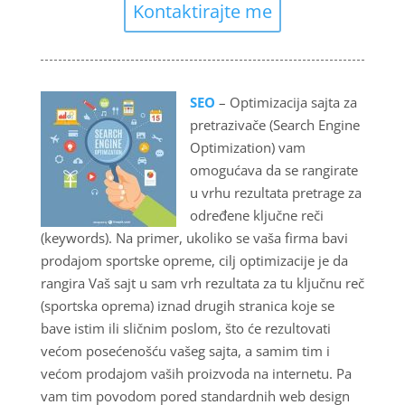
Kontaktirajte me
SEO
– Optimizacija sajta za
pretrazivače (Search Engine
Optimization) vam
omogućava da se rangirate
u vrhu rezultata pretrage za
određene ključne reči
(keywords). Na primer, ukoliko se vaša firma bavi
prodajom sportske opreme, cilj optimizacije je da
rangira Vaš sajt u sam vrh rezultata za tu ključnu reč
(sportska oprema) iznad drugih stranica koje se
bave istim ili sličnim poslom, što će rezultovati
većom posećenošću vašeg sajta, a samim tim i
većom prodajom vaših proizvoda na internetu. Pa
vam tim povodom pored standardnih web design