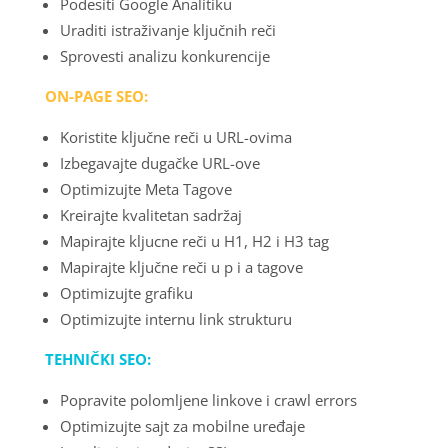
Podesiti Google Analitiku
Uraditi istraživanje ključnih reči
Sprovesti analizu konkurencije
ON-PAGE SEO:
Koristite ključne reči u URL-ovima
Izbegavajte dugačke URL-ove
Optimizujte Meta Tagove
Kreirajte kvalitetan sadržaj
Mapirajte kljucne reči u H1, H2 i H3 tag
Mapirajte ključne reči u p i a tagove
Optimizujte grafiku
Optimizujte internu link strukturu
TEHNIČKI SEO:
Popravite polomljene linkove i crawl errors
Optimizujte sajt za mobilne uređaje