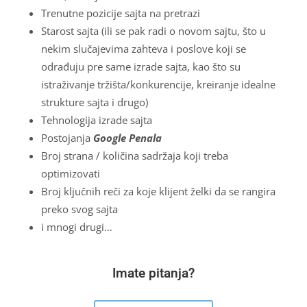
Trenutne pozicije sajta na pretrazi
Starost sajta (ili se pak radi o novom sajtu, što u
nekim slučajevima zahteva i poslove koji se
odrađuju pre same izrade sajta, kao što su
istraživanje tržišta/konkurencije, kreiranje idealne
strukture sajta i drugo)
Tehnologija izrade sajta
Postojanja
Google Penala
Broj strana / količina sadržaja koji treba
optimizovati
Broj ključnih reči za koje klijent želki da se rangira
preko svog sajta
i mnogi drugi…
Imate pitanja?