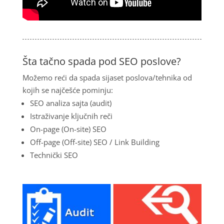
Šta tačno spada pod SEO poslove?
Možemo reći da spada sijaset poslova/tehnika od
kojih se najčešće pominju:
SEO analiza sajta (audit)
Istraživanje ključnih reči
On-page (On-site) SEO
Off-page (Off-site) SEO / Link Building
Technički SEO