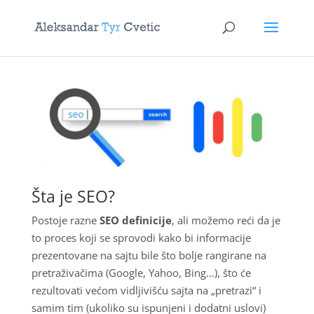
Šta je SEO?
Postoje razne
SEO definicije
, ali možemo reći da je
to proces koji se sprovodi kako bi informacije
prezentovane na sajtu bile što bolje rangirane na
pretraživačima (Google, Yahoo, Bing…), što će
rezultovati većom vidljivišću sajta na „pretrazi“ i
samim tim (ukoliko su ispunjeni i dodatni uslovi)